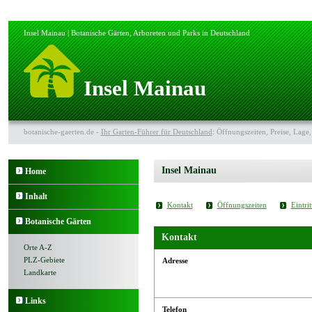
Insel Mainau | Botanische Gärten, Arboreten und Parks in Deutschland
Insel Mainau
botanische-gaerten.de -
Ihr Garten-Führer für Deutschland
: Öffnungszeiten, Preise, Lage,
Insel Mainau
Home
Inhalt
Kontakt
Öffnungszeiten
Eintrit
Botanische Gärten
Kontakt
Orte A-Z
PLZ-Gebiete
Adresse
Landkarte
Links
Telefon