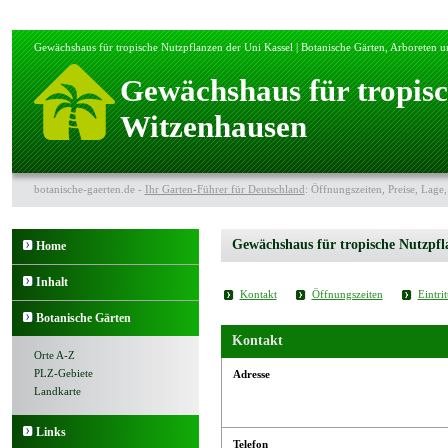
Gewächshaus für tropische Nutzpflanzen der Uni Kassel | Botanische Gärten, Arboreten u
Gewächshaus für tropisc
Witzenhausen
botanische-gaerten.de -
Ihr Garten-Führer für Deutschland
: Öffnungszeiten, Preise, Lage,
Gewächshaus für tropische Nutzpfl
Home
Inhalt
Kontakt
Öffnungszeiten
Eintrit
Botanische Gärten
Kontakt
Orte A-Z
PLZ-Gebiete
Adresse
Landkarte
Links
Telefon